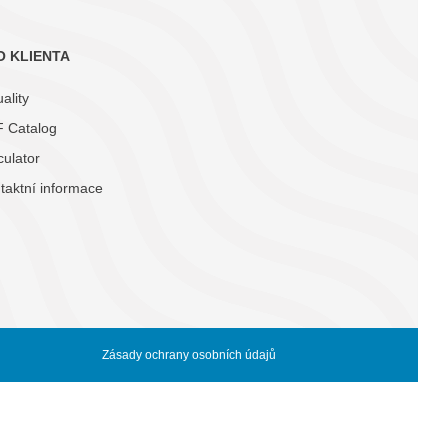
O KLIENTA
ality
 Catalog
culator
taktní informace
Zásady ochrany osobních údajů