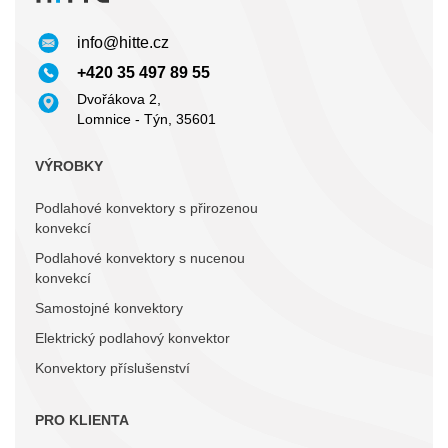
info@hitte.cz
+420 35 497 89 55
Dvořákova 2,
Lomnice - Týn, 35601
VÝROBKY
Podlahové konvektory s přirozenou
konvekcí
Podlahové konvektory s nucenou
konvekcí
Samostojné konvektory
Elektrický podlahový konvektor
Konvektory příslušenství
PRO KLIENTA