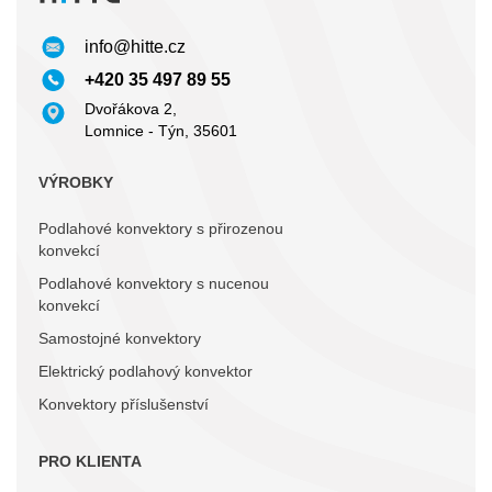
info@hitte.cz
+420 35 497 89 55
Dvořákova 2,
Lomnice - Týn, 35601
VÝROBKY
Podlahové konvektory s přirozenou
konvekcí
Podlahové konvektory s nucenou
konvekcí
Samostojné konvektory
Elektrický podlahový konvektor
Konvektory příslušenství
PRO KLIENTA